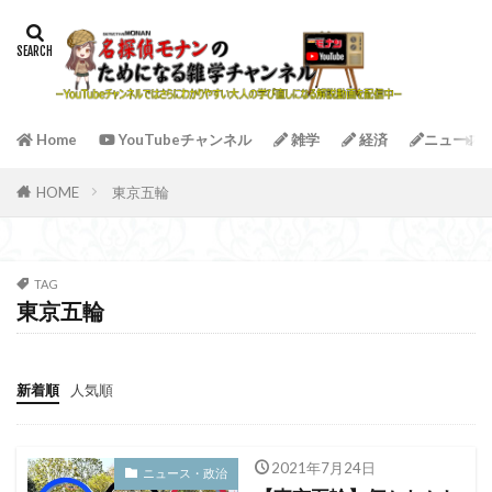
Home
YouTubeチャンネル
雑学
経済
ニュース
HOME
東京五輪
TAG
東京五輪
新着順
人気順
2021年7月24日
ニュース・政治