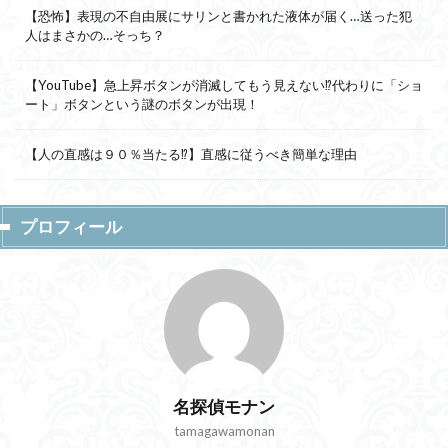
【恐怖】表現の不自由展にサリンと書かれた液体が届く…送った犯
人はまさかの…そっち？
【YouTube】急上昇ボタンが消滅してもう見えない⁉代わりに「ショ
ート」ボタンという謎のボタンが出現！
【人の直感は９０％当たる⁉】直感に従うべき簡単な理由
プロフィール
名探偵モナン
tamagawamonan