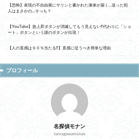
【恐怖】表現の不自由展にサリンと書かれた液体が届く…送った犯
人はまさかの…そっち？
【YouTube】急上昇ボタンが消滅してもう見えない⁉代わりに「ショ
ート」ボタンという謎のボタンが出現！
【人の直感は９０％当たる⁉】直感に従うべき簡単な理由
プロフィール
名探偵モナン
tamagawamonan