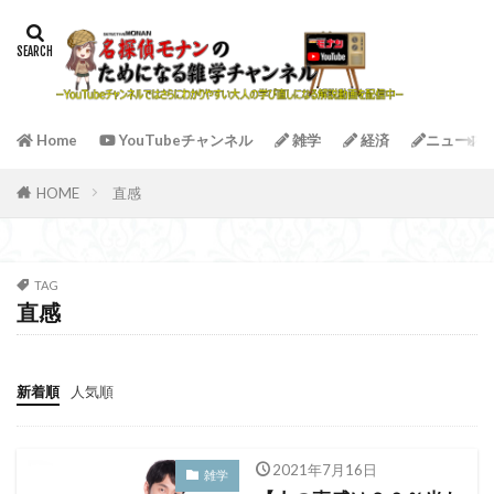
Home
YouTubeチャンネル
雑学
経済
ニュース
HOME
直感
TAG
直感
新着順
人気順
2021年7月16日
雑学