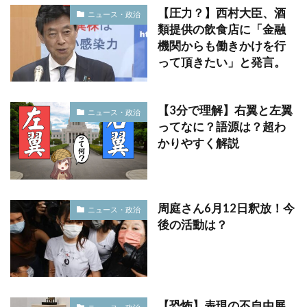
【圧力？】西村大臣、酒
ニュース・政治
類提供の飲食店に「金融
機関からも働きかけを行
って頂きたい」と発言。
【3分で理解】右翼と左翼
ニュース・政治
ってなに？語源は？超わ
かりやすく解説
周庭さん6月12日釈放！今
ニュース・政治
後の活動は？
【恐怖】表現の不自由展