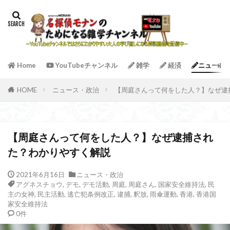
Home
YouTubeチャンネル
雑学
経済
ニュース
HOME
ニュース・政治
【周庭さんって何をした人？】なぜ逮
【周庭さんって何をした人？】なぜ逮捕され
た？わかりやすく解説
2021年6月16日
ニュース・政治
アグネスチョウ
,
デモ
,
デモ活動
,
周庭
,
周庭さん
,
国家安全維持法
,
民
主の女神
,
民主活動
,
逃亡犯条例改正
,
逮捕
,
釈放
,
雨傘運動
,
香港
,
香港国
家安全維持法
0件