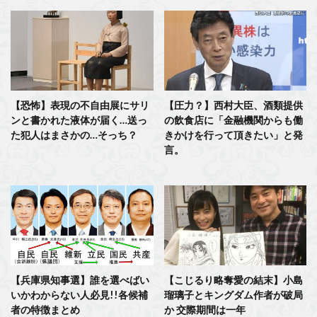
【恐怖】表現の不自由展にサリ
【圧力？】西村大臣、酒類提供
ンと書かれた液体が届く…送っ
の飲食店に「金融機関からも働
た犯人はまさかの…そっち？
きかけを行って頂きたい」と発
言。
【兵庫県知事選】誰を選べばい
【こじるり略奪愛の結末】小島
いかわからない人必見!!各候補
瑠璃子とキングダム作者が破局
者の特徴まとめ
か 交際期間は一年